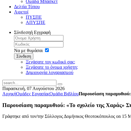
Ομάδα Μπάσκετ
Δελτία Τύπου
Αιρετοί
ΠΥΣΠΕ
ΑΠΥΣΠΕ
Σύνδεση
ή Εγγραφή
Να με θυμάσαι
Σύνδεση
Ξεχάσατε τον κωδικό σας;
Ξεχάσατε το όνομα χρήστη;
Δημιουργία λογαριασμού
Παρασκευή, 07 Αυγούστου 2026
Αρχική
Ομάδες Εργασίας
Ομάδα Βιβλίου
Παρουσίαση παραμυθιού: 
Παρουσίαση παραμυθιού: «Το σχολείο της Χαράς» Στ
Γράφτηκε από τον/την Σύλλογος Δομήνικος Θεοτοκόπουλος on
15 Μ