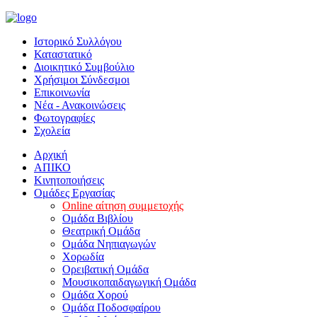
Ιστορικό Συλλόγου
Καταστατικό
Διοικητικό Συμβούλιο
Χρήσιμοι Σύνδεσμοι
Επικοινωνία
Νέα - Ανακοινώσεις
Φωτογραφίες
Σχολεία
Αρχική
ΑΠΙΚΟ
Κινητοποιήσεις
Ομάδες Εργασίας
Online αίτηση συμμετοχής
Ομάδα Βιβλίου
Θεατρική Ομάδα
Ομάδα Νηπιαγωγών
Χορωδία
Ορειβατική Ομάδα
Μουσικοπαιδαγωγική Ομάδα
Ομάδα Χορού
Ομάδα Ποδοσφαίρου