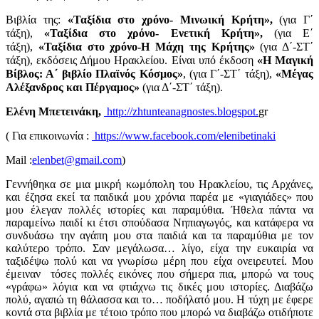
Βιβλία της:
«Ταξίδια στο χρόνο- Μινωική Κρήτη»,
(για Γ΄
τάξη),
«Ταξίδια στο χρόνο- Ενετική Κρήτη»,
(για Ε΄
τάξη),
«Ταξίδια στο χρόνο-Η Μάχη της Κρήτης»
(για Δ΄-ΣΤ΄
τάξη), εκδόσεις Δήμου Ηρακλείου. Είναι υπό έκδοση
«Η Μαγική
Βίβλος: Α΄ βιβλίο Πλαϊνός Κόσμος»
, (για Γ΄-ΣΤ΄ τάξη),
«Μέγας
Αλέξανδρος και Πέργαμος»
(για Δ΄-ΣΤ΄ τάξη).
Ελένη Μπετεινάκη,
http://zhtunteanagnostes.blogspot.
gr
( Για επικοινωνία :
https://www.facebook.com/elenibetinaki
Mail
:
elenbet@gmail.com
)
Γεννήθηκα σε μια μικρή κωμόπολη του Ηρακλείου, τις Αρχάνες,
και έζησα εκεί τα παιδικά μου χρόνια παρέα με «γιαγιάδες» που
μου έλεγαν πολλές ιστορίες και παραμύθια. Ήθελα πάντα να
παραμείνω παιδί κι έτσι σπούδασα Νηπιαγωγός, και κατάφερα να
συνδυάσω την αγάπη μου στα παιδιά και τα παραμύθια με τον
καλύτερο τρόπο. Σαν μεγάλωσα… λίγο, είχα την ευκαιρία να
ταξιδέψω πολύ και να γνωρίσω μέρη που είχα ονειρευτεί. Μου
έμειναν τόσες πολλές εικόνες που σήμερα πια, μπορώ να τους
«γράφω» λόγια και να φτιάχνω τις δικές μου ιστορίες. Διαβάζω
πολύ, αγαπώ τη θάλασσα και το… ποδήλατό μου. Η τύχη με έφερε
κοντά στα βιβλία με τέτοιο τρόπο που μπορώ να διαβάζω οτιδήποτε