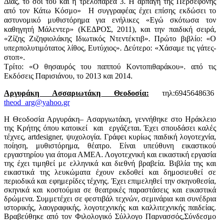
Δίας, το σόι του και η τρελοπαρέα 3. Η αρπαγή της Περσεφόνης
από τον Κάτω Κόσμο» Η συγγραφέας έχει επίσης εκδώσει το
αστυνομικό μυθιστόρημα για ενήλικες «Εγώ σκότωσα τον
καθηγητή Μάλεντερ» (ΚΕΔΡΟΣ, 2011), και την παιδική σειρά,
«Ζίζης Ζιζηφιολάκης Ιδιωτικός Ντεντέκτιβ». Πρώτο βιβλίο: «Ο
υπερπολυτιμότατος λίθος, Ευτύχιος». Δεύτερο: «Χάσαμε τις γάτες-
στοπ».
Τρίτο: «Ο θησαυρός του παππού Κοντοπιθαράκου». από τις
Εκδόσεις Παρισιάνου, το 2013 και 2014.
Αργυράκη Ασσαριωτάκη Θεοδοσία:
τηλ:6945648636
theod_arg@yahoo.gr
Η Θεοδοσία Αργυράκη– Ασαργιωτάκη, γεννήθηκε στο Ηράκλειο
της Κρήτης όπου κατοικεί και εργάζεται. Έχει σπουδάσει καλές
τέχνες,
art
designer
, ψυχολογία. Γράφει κυρίως παιδική λογοτεχνία,
ποίηση, μυθιστόρημα, θέατρο. Είναι υπεύθυνη εικαστικού
εργαστηρίου για άτομα ΑΜΕΑ. Λογοτεχνική και εικαστική εργασία
της έχει τιμηθεί με ελληνικά και διεθνή βραβεία. Βιβλία της και
εικαστικά της λευκώματα έχουν εκδοθεί και δημοσιευθεί σε
περιοδικά και εφημερίδες τέχνης. Έχει επιμεληθεί την σκηνοθεσία,
σκηνικά και κοστούμια σε θεατρικές παραστάσεις και εικαστικά
δρώμενα. Συμμετέχει σε φεστιβάλ τεχνών, σεμινάρια και συνέδρια
ιστορικής, λαογραφικής, λογοτεχνικής και καλλιτεχνικής παιδείας.
Βραβεύθηκε από τον Φιλολογικό Σύλλογο Παρνασσός,Σύνδεσμο