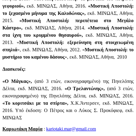
γεφυριού»,
εκδ. ΜΙΝΩΑΣ, Αθήνα, 2016.
«Μυστική Αποστολή:
το ξεχασμένο μήνυμα της Καλυδώνας»,
εκδ. ΜΙΝΩΑΣ, Αθήνα,
2015.
«Μυστική Αποστολή: περιπέτεια στο Μεγάλο
Κάστρο»,
εκδ. ΜΙΝΩΑΣ, Αθήνα, 2014.
«Μυστική Αποστολή:
στα ίχνη του κρυμμένου θησαυρού»,
εκδ. ΜΙΝΩΑΣ, Αθήνα,
2013. «
Μυστική Αποστολή: εξερεύνηση στη στοιχειωμένη
σπηλιά
», εκδ. ΜΙΝΩΑΣ, Αθήνα, 2012. «
Μυστική Αποστολή: το
μυστήριο του καμένου δάσους
», εκδ. ΜΙΝΩΑΣ, Αθήνα, 2010
Διασκευές:
«Ο Μάγκας»,
(από 3 ετών, εικονογραφημένο) της Πηνελόπης
Δέλτα, εκδ. ΜΙΝΩΑΣ, 2016.
«Ο Τρελαντώνης»,
(από 3 ετών,
εικονογραφημένο) της Πηνελόπης Δέλτα, εκδ. ΜΙΝΩΑΣ, 2016.
«Το κοριτσάκι με τα σπίρτα»,
Χ.Κ.Άντερσεν, εκδ. ΜΙΝΩΑΣ,
2016. Υπό έκδοση: Ο Πέτρος και ο Λύκος Σ. Προκόφιεφ, εκδ.
ΜΙΝΩΑΣ
Καριωτάκη Μαρία
:
kariotaki.mar@gmail.com