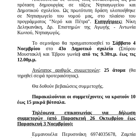
πρόταση δημιουργίας σε τάξεις Νηπιαγωγείου και
Δημοτικού σχολείου. Ως πρωτότυπη δράση υλοποιήθηκε
σε Νηπιαγωγείο του νομού μας, στο πλαίσιο του
προγράμματος "Νερό και Πέτρα".
Εισηγήτριες:
Νίκη
Δεληκανάκη, Δρ. Επιστημών της Αγωγής - Αντωνία
Κωνιού, Νηπιαγωγός.
Το σεμινάριο θα πραγματοποιηθεί το
Σάββατο 4
Νοεμβρίου
στο
43ο Δημοτικό σχολείο
(Σπύρου
Μουστακλή και Έβρου γωνία
) από τις 9.30π.μ. έως τις
12.00μ.μ.
Ανώτατος αριθμός συμμετοχών
:
25 άτομα
(θα
τηρηθεί σειρά προτεραιότητας).
Θα δοθούν βεβαιώσεις συμμετοχής.
Παρακαλούνται οι συμμετέχοντες να κρατούν 10
έως 15 μικρά βότσαλα.
Τηλέφωνα επικοινωνίας για δήλωση
συμμετοχών (από Παρασκευή 26 Οκτωβρίου έως
Παρασκευή 3 Νοεμβρίου):
Εμμανουέλα Περυσινάκη 6974035678, Ζαμπία