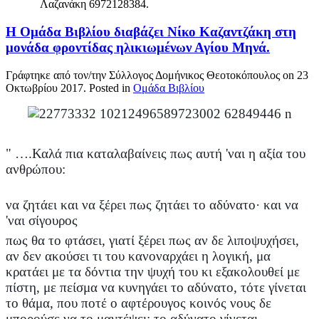
Λαζανάκη 6972128384.
Η Ομάδα Βιβλίου διαβάζει Νίκο Καζαντζάκη στη
μονάδα φροντίδας ηλικιωμένων Αγίου Μηνά.
Γράφτηκε από τον/την Σύλλογος Δομήνικος Θεοτοκόπουλος on
23
Οκτωβρίου 2017
. Posted in
Ομάδα Βιβλίου
" ….Καλά πια καταλαβαίνεις πως αυτή 'ναι η αξία του
ανθρώπου:
να ζητάει και να ξέρει πως ζητάει το αδύνατο· και να
'ναι σίγουρος
π
ως θα το φτάσει, γιατί ξέρει πως αν δε λιποψυχήσει,
αν δεν ακούσει τι του κανοναρχάει η λογική, μα
κρατάει με τα δόντια την ψυχή του κι εξακολουθεί με
πίστη, με πείσμα να κυνηγάει το αδύνατο, τότε γίνεται
το θάμα, που ποτέ ο αφτέρουγος κοινός νους δε
μπορούσε να το μα
ντέψει: το αδύνατο γίνεται