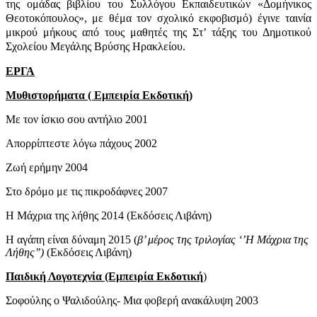
της ομάδας βιβλίου του Συλλόγου Εκπαιδευτικών «Δομήνικος
Θεοτοκόπουλος», με θέμα τον σχολικό εκφοβισμό) έγινε ταινία
μικρού μήκους από τους μαθητές της Στ’ τάξης του Δημοτικού
Σχολείου Μεγάλης Βρύσης Ηρακλείου.
ΕΡΓΑ
Μυθιστορήματα ( Εμπειρία Εκδοτική)
Με τον ίσκιο σου αντήλιο 2001
Απορρίπτεστε λόγω πάχους 2002
Ζωή ερήμην 2004
Στο δρόμο με τις πικροδάφνες 2007
Η Μάχρια της λήθης 2014 (Εκδόσεις Λιβάνη)
Η αγάπη είναι δύναμη 2015
(
β’ μέρος της τριλογίας ‘’Η Μάχρια της
Λήθης’’)
(Εκδόσεις Λιβάνη)
Παιδική Λογοτεχνία (Εμπειρία Εκδοτική
)
Σοφούλης ο Ψαλιδούλης- Μια φοβερή ανακάλυψη 2003