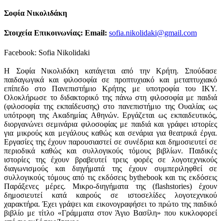
Σοφία Νικολιδάκη
Στοιχεία Επικοινωνίας:
Email
:
sofia.nikolidaki@gmail.com
Facebook
:
Sofia Nikolidaki
Η Σοφία Νικολιδάκη κατάγεται από την Κρήτη. Σπούδασε
παιδαγωγικά και φιλοσοφία σε προπτυχιακό και μεταπτυχιακό
επίπεδο στο Πανεπιστήμιο Κρήτης με υποτροφία του ΙΚΥ.
Ολοκλήρωσε το διδακτορικό της πάνω στη φιλοσοφία με παιδιά
(φιλοσοφία της εκπαίδευσης) στο πανεπιστήμιο της Ουαλίας ως
υπότροφη της Ακαδημίας Αθηνών. Εργάζεται ως εκπαιδευτικός,
διοργανώνει σεμινάρια φιλοσοφίας με παιδιά και γράφει ιστορίες
για μικρούς και μεγάλους καθώς και σενάρια για θεατρικά έργα.
Εργασίες της έχουν παρουσιαστεί σε συνέδρια και δημοσιευτεί σε
περιοδικά καθώς και συλλογικούς τόμους βιβλίων. Παιδικές
ιστορίες της έχουν βραβευτεί τρεις φορές σε λογοτεχνικούς
διαγωνισμούς και διηγήματά της έχουν συμπεριληφθεί σε
συλλογικούς τόμους από τις εκδόσεις
bythebook
και τις εκδόσεις
Παράξενες μέρες. Μικρο-διηγήματα της (
flash
stories
) έχουν
δημοσιευτεί κατά καιρούς σε ιστοσελίδες λογοτεχνικού
χαρακτήρα. Έχει γράψει και εικονογραφήσει το πρώτο της παιδικό
βιβλίο με τίτλο «Γράμματα στον Άγιο Βασίλη» που κυκλοφορεί