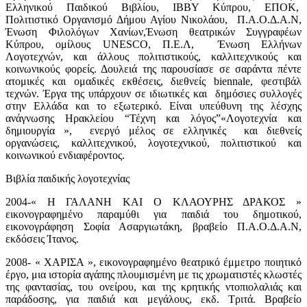
Ελληνικού Παιδικού Βιβλίου, ΙΒΒΥ Κύπρου, ΕΠΟΚ,
Πολιτιστικό Οργανισμό Δήμου Αγίου Νικολάου, Π.Α.Ο.Δ.Α.Ν,
Ένωση Φιλολόγων Χανίων,Ένωση θεατρικών Συγγραφέων
Κύπρου, ομίλους
UNESCO
, Π.Ε.Λ, Ένωση Ελλήνων
Λογοτεχνών, και άλλους πολιτιστικούς, καλλιτεχνικούς και
κοινωνικούς φορείς. Δουλειά της παρουσίασε σε σαράντα πέντε
ατομικές και ομαδικές εκθέσεις, διεθνείς
biennale
, φεστιβάλ
τεχνών. Έργα της υπάρχουν σε ιδιωτικές και δημόσιες συλλογές
στην Ελλάδα και το εξωτερικό. Είναι υπεύθυνη της λέσχης
ανάγνωσης Ηρακλείου “Τέχνη και λόγος”«Λογοτεχνία και
δημιουργία », ενεργό μέλος σε ελληνικές και διεθνείς
οργανώσεις, καλλιτεχνικού, λογοτεχνικού, πολιτιστικού και
κοινωνικού ενδιαφέροντος.
Βιβλία παιδικής λογοτεχνίας
2004-« Η ΓΑΛΑΝΗ ΚΑΙ Ο ΚΛΑΟΥΡΗΣ ΔΡΑΚΟΣ »
εικονογραφημένο παραμύθι για παιδιά του δημοτικού,
εικονογράφηση Σοφία Ασαργιωτάκη, βραβείο Π.Α.Ο.Δ.Α.Ν,
εκδόσεις Ίτανος.
2008- « ΧΑΡΙΣΑ », εικονογραφημένο θεατρικό έμμετρο ποιητικό
έργο, μια ιστορία αγάπης πλουμισμένη με τις χρωματιστές κλωστές
της φαντασίας, του ονείρου, και της κρητικής ντοπιολαλιάς και
παράδοσης, για παιδιά και μεγάλους, εκδ. Τριτά. Βραβείο