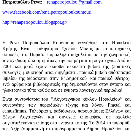
Πετροπούλου Ρένα:
renapetropoulou@gmail.com
www.facebook.com/rena.petropouloukountouri
http://renapetropoulou.blogspot.gr/
Η Ρένα Πετροπούλου Κουντούρη γεννήθηκε στο Ηράκλειο
Κρήτης. Είναι καθηγήτρια Σχεδίου Μόδας με μεταπτυχιακές
σπουδές στο Παρίσι. Παράλληλα ασχολείται με την ζωγραφική,
τον σχεδιασμό κοσμημάτων, την ποίηση και τη λογοτεχνία. Από το
2001 και μετά έχουν εκδοθεί δεκαεπτά βιβλία της (ποιητικές
συλλογές, μυθιστορήματα, διηγήματα , παιδικά βιβλία-απόσπασμα
βιβλίου της διδάσκεται στην Ε’ Δημοτικού- και παιδικό θέατρο),
ενώ άρθρα και βιβλιοκριτικές της δημοσιεύονται στον έντυπο και
ηλεκτρονικό τύπο καθώς και σε έγκριτα λογοτεχνικά περιοδικά.
Είναι συντονίστρια του ‘’Λογοτεχνικού κύκλου Ηρακλείου’’ και
συνεργάτης των περιοδικών τέχνης και λόγου
Fractal
και
cantus
firmus
. Τηλεόραση, ραδιόφωνο, παρουσιάσεις Ελλήνων και
Ξένων Λογοτεχνών και συνεχείς επισκέψεις σε σχολεία
συγκαταλέγονται επίσης στο ενεργητικό της. Το 2014 το παραμύθι
της Αζίρ (συμμετοχή στο πρόγραμμα του Δήμου Ηρακλείου και