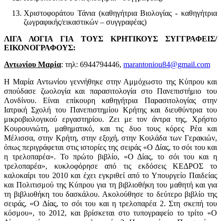
Χριστοφοράτου Τάνια (καθηγήτρια Βιολογίας - καθηγήτρια
ζωγραφικής/εικαστικών – συγγραφέας)
ΛΙΓΑ ΛΟΓΙΑ ΓΙΑ ΤΟΥΣ ΚΡΗΤΙΚΟΥΣ ΣΥΓΓΡΑΦΕΙΣ/
ΕΙΚΟΝΟΓΡΑΦΟΥΣ:
Αντωνίου Μαρία
: τηλ: 6944794446,
marantoniou84@gmail.com
Η Μαρία Αντωνίου γεννήθηκε στην Αμμόχωστο της Κύπρου και
σπούδασε ζωολογία και παρασιτολογία στο Πανεπιστήμιο του
Λονδίνου. Είναι επίκουρη καθηγήτρια Παρασιτολογίας στην
Ιατρική Σχολή του Πανεπιστημίου Κρήτης και διευθύντρια του
μικροβιολογικού εργαστηρίου. Ζει με τον άντρα της, Χρήστο
Κουρουνιώτη, μαθηματικό, και τις δυο τους κόρες Ρέα και
Μέλισσα, στην Κρήτη, στην εξοχή, στην Κοιλάδα των Γερακιών,
όπως περιγράφεται στις ιστορίες της σειράς «Ο Δίας, το σόι του και
η τρελοπαρέα». Το πρώτο βιβλίο, «Ο Δίας, το σόι του και η
τρελοπαρέα», κυκλοφόρησε από τις εκδόσεις ΚΕΔΡΟΣ το
καλοκαίρι του 2010 και έχει εγκριθεί από το Υπουργείο Παιδείας
και Πολιτισμού της Κύπρου για τη βιβλιοθήκη του μαθητή και για
τη βιβλιοθήκη του δασκάλου. Ακολούθησε το δεύτερο βιβλίο της
σειράς, «Ο Δίας, το σόι του και η τρελοπαρέα 2. Στη σκεπή του
κόσμου», το 2012, και βρίσκεται στο τυπογραφείο το τρίτο «Ο