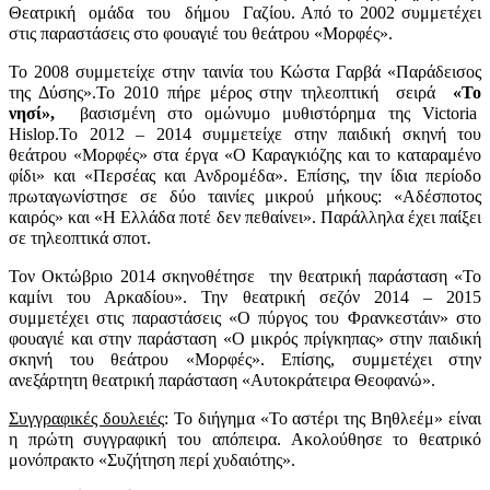
Θεατρική ομάδα του δήμου Γαζίου. Από το 2002 συμμετέχει
στις παραστάσεις στο φουαγιέ του θεάτρου «Μορφές».
Το 2008 συμμετείχε στην ταινία του Κώστα Γαρβά «Παράδεισος
της Δύσης».Το 2010 πήρε μέρος στην τηλεοπτική σειρά
«Το
νησί»,
βασισμένη στο ομώνυμο μυθιστόρημα της Victoria
Hislop.Το 2012 – 2014 συμμετείχε στην παιδική σκηνή του
θεάτρου «Μορφές» στα έργα «Ο Καραγκιόζης και το καταραμένο
φίδι» και «Περσέας και Ανδρομέδα». Επίσης, την ίδια περίοδο
πρωταγωνίστησε σε δύο ταινίες μικρού μήκους: «Αδέσποτος
καιρός» και «Η Ελλάδα ποτέ δεν πεθαίνει». Παράλληλα έχει παίξει
σε τηλεοπτικά σποτ.
Τον Οκτώβριο 2014 σκηνοθέτησε την θεατρική παράσταση «Το
καμίνι του Αρκαδίου». Την θεατρική σεζόν 2014 – 2015
συμμετέχει στις παραστάσεις «Ο πύργος του Φρανκεστάιν» στο
φουαγιέ και στην παράσταση «Ο μικρός πρίγκηπας» στην παιδική
σκηνή του θεάτρου «Μορφές». Επίσης, συμμετέχει στην
ανεξάρτητη θεατρική παράσταση «Αυτοκράτειρα Θεοφανώ».
Συγγραφικές δουλειές
: Το διήγημα «Το αστέρι της Βηθλεέμ» είναι
η πρώτη συγγραφική του απόπειρα. Ακολούθησε το θεατρικό
μονόπρακτο «Συζήτηση περί χυδαιότης».