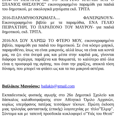
ΣΠΑΝΙΟΣ ΘΗΣΑΥΡΟΣ” εικονογραφημένο παραμύθι για παιδιά
του δημοτικού, με οικολογικά μηνύματα εκδ. ΤΡΙΤΑ
2016-ΠΑΡΑΜΥΘΟΧΡΩΜΑΤΑ.... ΦΑΝΕΡΩΝΟΥΝ-
Εικονογραφημένο βιβλίο με τα παραμύθια, ΕΝΑ ΓΕΛΙΟ
ΠΕΙΡΑΧΤΗΡΙ, ΤΟ ΠΑΡΑΠΟΝΟ ΤΟΥ ΜΑΥΡΟΥ- για παιδιά
δημοτικού, εκδ. ΤΡΙΤΑ.
2016-ΝΑ ΣΟΥ ΧΑΡΙΣΩ ΤΟ ΦΤΕΡΟ ΜΟΥ, εικονογραφημένο
βιβλίο, παραμύθι για παιδιά του δημοτικού. Σε ένα κόσμο μαγικό,
παραμυθένιο, ίσως να είναι μακρινός, αλλά ίσως να είναι και κοντά
μας, να ζει στα όνειρά μας και μέσα στην καρδιά μας, γίνονται
διάφορα περίεργα, παράξενα και θαυμαστά, το καλύτερο από όλα
είναι η προσφορά της αγάπης, που όταν την χαρίζεις, αποκτά τόση
δύναμη, που μπορεί να φτάσει ως και τα πιο μακρινά αστέρια.
Βαϊλάκης Μανούσος:
bailakis@gmail.com
Εκπαιδευτικός φυσικής αγωγής στο 26ο Δημοτικό Σχολείο και
δάσκαλος καλαθοσφαίρισης στον Αθλητικό Όμιλο Αρχανών,
κυρίως υπερήφανος πατέρας τεσσάρων τέκνων. Πρώτη έκδοση
μιας τριλογίας φανταστικής (επικής) λογοτεχνίας με τίτλο"Έλμιρ".
Σύντομα και με ταπεινή προσδοκία κυκλοφορεί ο"Υιός του Θεού"