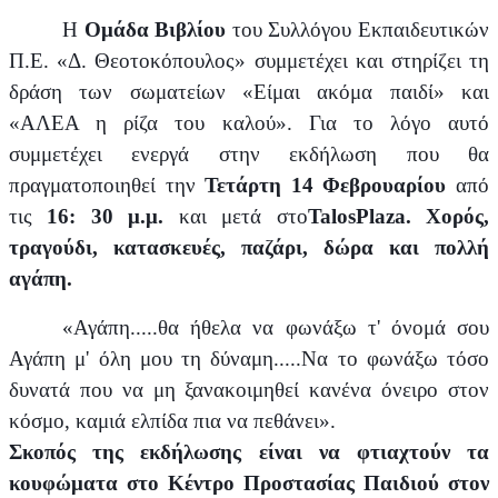
Η
Ομάδα Βιβλίου
του Συλλόγου Εκπαιδευτικών
Π.Ε. «Δ. Θεοτοκόπουλος» συμμετέχει και στηρίζει τη
δράση των σωματείων «Είμαι ακόμα παιδί» και
«ΑΛΕΑ η ρίζα του καλού». Για το λόγο αυτό
συμμετέχει ενεργά στην εκδήλωση που θα
πραγματοποιηθεί την
Τετάρτη 14 Φεβρουαρίου
από
τις
16: 30 μ.μ.
και μετά στο
Talos
Plaza
. Χορός,
τραγούδι, κατασκευές, παζάρι, δώρα και πολλή
αγάπη.
«Αγάπη.....θα ήθελα να φωνάξω τ' όνομά σου
Αγάπη μ' όλη μου τη δύναμη.....Να το φωνάξω τόσο
δυνατά που να μη ξανακοιμηθεί κανένα όνειρο στον
κόσμο, καμιά ελπίδα πια να πεθάνει».
Σκοπός της εκδήλωσης είναι να φτιαχτούν τα
κουφώματα στο Κέντρο Προστασίας Παιδιού στον