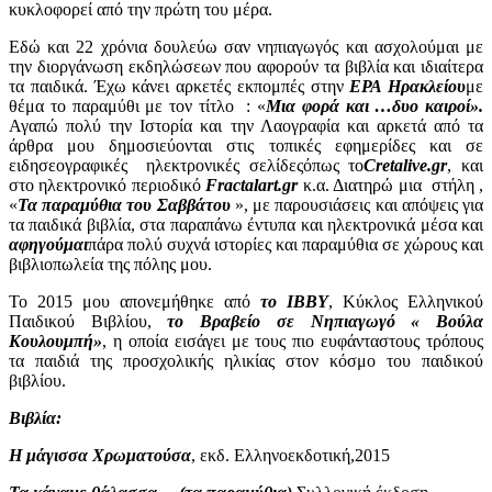
κυκλοφορεί από την πρώτη του μέρα.
Εδώ και 22 χρόνια δουλεύω σαν νηπιαγωγός και ασχολούμαι με
την διοργάνωση εκδηλώσεων που αφορούν τα βιβλία και ιδιαίτερα
τα παιδικά. Έχω κάνει αρκετές εκπομπές στην
ΕΡΑ Ηρακλείου
με
θέμα το παραμύθι με τον τίτλο : «
Μια φορά και …δυο καιροί».
Αγαπώ πολύ την Ιστορία και την Λαογραφία και αρκετά από τα
άρθρα μου δημοσιεύονται στις τοπικές εφημερίδες και σε
ειδησεογραφικές ηλεκτρονικές σελίδεςόπως το
Cretalive
.
gr
, και
στο ηλεκτρονικό περιοδικό
Fractalart
.
gr
κ.α. Διατηρώ μια στήλη ,
«
Τα παραμύθια του Σαββάτου
», με παρουσιάσεις και απόψεις για
τα παιδικά βιβλία, στα παραπάνω έντυπα και ηλεκτρονικά μέσα και
αφηγούμαι
πάρα πολύ συχνά ιστορίες και παραμύθια σε χώρους και
βιβλιοπωλεία της πόλης μου.
Το 2015 μου απονεμήθηκε από
το ΙΒΒΥ
, Κύκλος Ελληνικού
Παιδικού Βιβλίου,
το Βραβείο σε Νηπιαγωγό « Βούλα
Κουλουμπή»
, η οποία
εισάγει με τους πιο ευφάνταστους τρόπους
τα παιδιά της προσχολικής ηλικίας στον κόσμο του παιδικού
βιβλίου.
Βιβλία:
Η μάγισσα Χρωματούσα
, εκδ. Ελληνοεκδοτική,2015