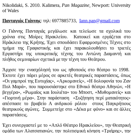
Nikolidaki, S. 2010. Kalimera,
Pan Magazine,
Newport: University
of Wales
Πανταγιάς Γιάννης
: τηλ: 6977885733,
Iann.pan@gmail.com
Ο Γιάννης Πανταγιάς μεγάλωσε και τελείωσε τα σχολικά του
χρόνια στις Μοίρες Ηρακλείου. Κατοικεί και εργάζεται στο
Ηράκλειο της Κρήτης. Έχει σπουδάσει Εφαρμοσμένες Τέχνες στο
τμήμα της Γραφιστικής και έχει παρακολουθήσει το τριετές
Εργαστήρι της υποκριτικής τέχνης του Αντώνη Διαμαντή και
πλήθος σεμιναρίων σχετικά
με
την τέχνη του Θεάτρου.
Άρχισε την ενασχόλησή του ως ηθοποιός στο θέατρο το 1998.
Έκτοτε έχει πάρει μέρος σε αρκετές θεατρικές παραστάσεις, όπως
«Οι γαμπροί της Ευτυχίας», «Αρκομανείς», «Η δολοφονία του Ζαν
Πολ Μαρά», που παρουσιάστηκε στο Εθνικό θέατρο Αθηνών, «Η
βεγγέρα», «Ρωμαίος και Ιουλιέτα» του Μποστ, «Μυθομανείς» και
«Γιορτινή μέρα». Στην παράσταση «Συζήτηση περί ματαιότητος»
απέσπασε το βραβείο Α ανδρικού ρόλου στους Παγκρήτιους
θεατρικούς αγώνες. Συμμετείχε στο «Δέκα με φόνο» και σε άλλες
παραστάσεις.
Έχει συνεργαστεί με το «Απλό Θέατρο Ηρακλείου», την Θεατρική
ομάδα των Αλατσατιανών, την πολιτισμική κίνηση «Τριήρης», την