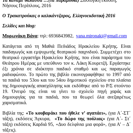
Τα κάναμε θάλασσα …(τα παραμύθια)
Συλλογική έκδοση,
Νήσους Περίπλους, 2016
O
Τρακατρούκας ο καλικάντζαρος, Ελληνοεκδοτική 2016
Σελίδες και
blog
:
Μυρωνάκη Βάνα
: τηλ: 6936843982,
vana.mironaki@gmail.com
Κατάγεται από τη Μαθιά Πεδιάδος Ηρακλείου Κρήτης. Είναι
παιδαγωγός και εμψυχωτής θεατρικού παιχνιδιού. Συμμετέχει στο
θεατρικό εργαστήρι Ηρακλείου Κρήτης, που είναι παράρτημα του
Θεάτρου Ημέρας με υπεύθυνο τον κ. Λάκη Κουρετζή. Εργάστηκε
έξι χρόνια σε ιδιόκτητο παιδικό σταθμό και ως παραγωγός
ραδιοφώνου. Το πρώτο της βιβλίο εικονογραφήθηκε το 1997 από
τα παιδιά του 53ου και του 54ου δημοτικού σχολείου στα πλαίσια
της δημιουργικής απασχόλησης και εκδόθηκε από το Ρ/Σ στούντιο
19. Όνειρό της είναι να γίνει το σχολείο πηγή χαράς και
δημιουργίας για τα παιδιά, που τα θεωρεί όλα ανεξαιρέτως
χαρισματικά.
Βιβλία της:
«Το κουβαράκι που ήθελε ν’ αγαπάει»,
(για Α΄-ΣΤ΄
τάξη), εκδόσεις Άγκυρα,
«Το δώρο της πούλιας»
(για Α΄- Στ΄
τάξη) εκδόσεις Καρδιά 95, «Δυο δελφίνια μια φορά», (για Α’ – Δ΄
τάξεις).