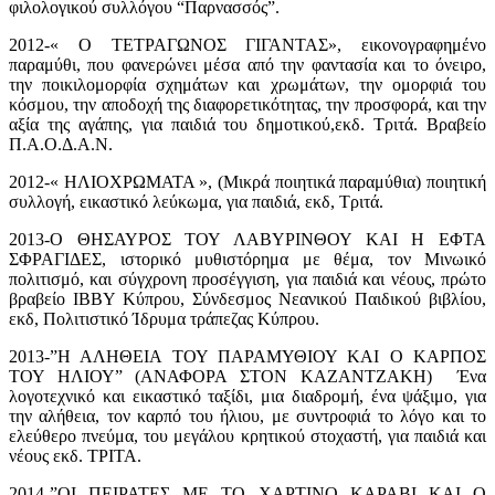
φιλολογικού συλλόγου “Παρνασσός”.
2012-« Ο ΤΕΤΡΑΓΩΝΟΣ ΓΙΓΑΝΤΑΣ», εικονογραφημένο
παραμύθι, που φανερώνει μέσα από την φαντασία και το όνειρο,
την ποικιλομορφία σχημάτων και χρωμάτων, την ομορφιά του
κόσμου, την αποδοχή της διαφορετικότητας, την προσφορά, και την
αξία της αγάπης, για παιδιά του δημοτικού,εκδ. Τριτά. Βραβείο
Π.Α.Ο.Δ.Α.Ν.
2012-« ΗΛΙΟΧΡΩΜΑΤΑ », (Μικρά ποιητικά παραμύθια) ποιητική
συλλογή, εικαστικό λεύκωμα, για παιδιά, εκδ, Τριτά.
2013-Ο ΘΗΣΑΥΡΟΣ ΤΟΥ ΛΑΒΥΡΙΝΘΟΥ ΚΑΙ Η ΕΦΤΑ
ΣΦΡΑΓΙΔΕΣ, ιστορικό μυθιστόρημα με θέμα, τον Μινωικό
πολιτισμό, και σύγχρονη προσέγγιση, για παιδιά και νέους, πρώτο
βραβείο IBBY Κύπρου, Σύνδεσμος Νεανικού Παιδικού βιβλίου,
εκδ, Πολιτιστικό Ίδρυμα τράπεζας Κύπρου.
2013-”Η ΑΛΗΘΕΙΑ ΤΟΥ ΠΑΡΑΜΥΘΙΟΥ ΚΑΙ Ο ΚΑΡΠΟΣ
ΤΟΥ ΗΛΙΟΥ” (ΑΝΑΦΟΡΑ ΣΤΟΝ ΚΑΖΑΝΤΖΑΚΗ) Ένα
λογοτεχνικό και εικαστικό ταξίδι, μια διαδρομή, ένα ψάξιμο, για
την αλήθεια, τον καρπό του ήλιου, με συντροφιά το λόγο και το
ελεύθερο πνεύμα, του μεγάλου κρητικού στοχαστή, για παιδιά και
νέους εκδ. ΤΡΙΤΑ.
2014-”ΟΙ ΠΕΙΡΑΤΕΣ ΜΕ ΤΟ ΧΑΡΤΙΝΟ ΚΑΡΑΒΙ ΚΑΙ Ο