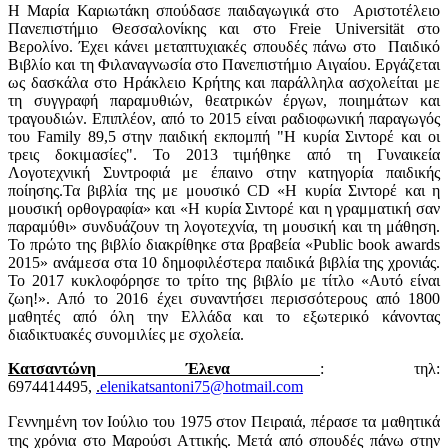
Η Μαρία Καριωτάκη σπούδασε παιδαγωγικά στο Αριστοτέλειο
Πανεπιστήμιο Θεσσαλονίκης και στο Freie Universität στο
Βερολίνο. Έχει κάνει μεταπτυχιακές σπουδές πάνω στο Παιδικό
Βιβλίο και τη Φιλαναγνωσία στο Πανεπιστήμιο Αιγαίου. Εργάζεται
ως δασκάλα στο Ηράκλειο Κρήτης και παράλληλα ασχολείται με
τη συγγραφή παραμυθιών, θεατρικών έργων, ποιημάτων και
τραγουδιών.
E
πιπλέον, από το 2015 είναι ραδιοφωνική παραγωγός
του Family 89,5 στην παιδική εκπομπή "Η κυρία Σιντορέ και οι
τρεις δοκιμασίες". Το 2013 τιμήθηκε από τη Γυναικεία
Λογοτεχνική Συντροφιά με έπαινο στην κατηγορία παιδικής
ποίησης.Τα βιβλία της με μουσικό CD «Η κυρία Σιντορέ και η
μουσική ορθογραφία» και «Η κυρία Σιντορέ και η γραμματική σαν
παραμύθι» συνδυάζουν τη λογοτεχνία, τη μουσική και τη μάθηση.
Το πρώτο της βιβλίο διακρίθηκε στα βραβεία «Public book awards
2015» ανάμεσα στα 10 δημοφιλέστερα παιδικά βιβλία της χρονιάς.
Το 2017 κυκλοφόρησε το τρίτο της βιβλίο με τίτλο «Αυτό είναι
ζωη!». Από το 2016 έχει συναντήσει περισσότερους από 1800
μαθητές από όλη την Ελλάδα και το εξωτερικό κάνοντας
διαδικτυακές συνομιλίες με σχολεία.
Κατσαντώνη Έλενα
: τηλ:
6974414495,
.
elenikatsantoni75@hotmail.com
Γεννημένη τον Ιούλιο του 1975 στον Πειραιά, πέρασε τα μαθητικά
της χρόνια στο Μαρούσι Αττικής. Μετά από σπουδές πάνω στην