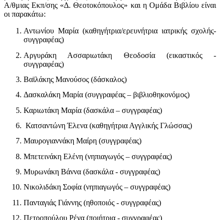
Α/θμιας Εκπ/σης «Δ. Θεοτοκόπουλος» και η Ομάδα Βιβλίου είναι
οι παρακάτω:
Αντωνίου Μαρία (καθηγήτρια/ερευνήτρια ιατρικής σχολής-
συγγραφέας)
Αργυράκη Ασσαριωτάκη Θεοδοσία (εικαστικός -
συγγραφέας)
Βαϊλάκης Μανούσος (δάσκαλος)
Δασκαλάκη Μαρία (συγγραφέας – βιβλιοθηκονόμος)
Καριωτάκη Μαρία (δασκάλα – συγγραφέας)
Κατσαντώνη Έλενα (καθηγήτρια Αγγλικής Γλώσσας)
Μαυρογιαννάκη Μαίρη (συγγραφέας)
Μπετεινάκη Ελένη (νηπιαγωγός – συγγραφέας)
Μυρωνάκη Βάννα (δασκάλα - συγγραφέας)
Νικολιδάκη Σοφία (νηπιαγωγός – συγγραφέας)
Πανταγιάς Γιάννης (ηθοποιός - συγγραφέας)
Πετροπούλου Ρένα (ποιήτρια - συγγραφέας)