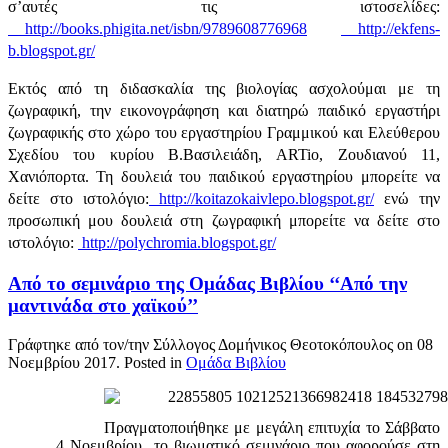
σ’αυτές τις ιστοσελίδες:
http://books.phigita.net/isbn/9789608776968
http://ekfens-
b.blogspot.gr/
Εκτός από τη διδασκαλία της βιολογίας ασχολούμαι με τη
ζωγραφική, την εικονογράφηση και διατηρώ παιδικό εργαστήρι
ζωγραφικής στο χώρο του εργαστηρίου Γραμμικού και Ελεύθερου
Σχεδίου του κυρίου Β.Βασιλειάδη, ARTio, Ζουδιανού 11,
Χανιόπορτα. Τη δουλειά του παιδικού εργαστηρίου μπορείτε να
δείτε στο ιστολόγιο:
http://koitazokaivlepo.blogspot.gr/
ενώ την
προσωπική μου δουλειά στη ζωγραφική μπορείτε να δείτε στο
ιστολόγιο:
http://polychromia.blogspot.gr/
Από το σεμινάριο της Ομάδας Βιβλίου ‘‘Από την
μαντινάδα στο χαϊκού’’
Γράφτηκε από τον/την Σύλλογος Δομήνικος Θεοτοκόπουλος on
08
Νοεμβρίου 2017
. Posted in
Ομάδα Βιβλίου
Πραγματοποιήθηκε με μεγάλη επιτυχία το Σάββατο
4 Νοεμβρίου το βιωματικό σεμινάριο που αφορούσε στη