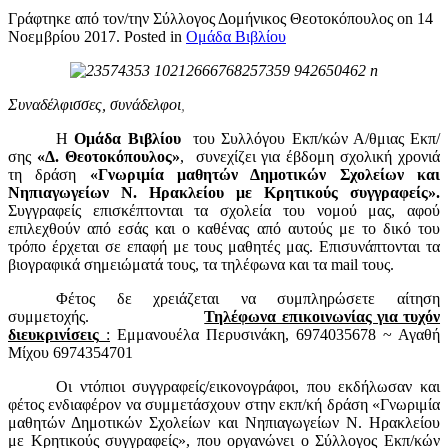
Γράφτηκε από τον/την Σύλλογος Δομήνικος Θεοτοκόπουλος on
14
Νοεμβρίου 2017
. Posted in
Ομάδα Βιβλίου
Συναδέλφισσες, συνάδελφοι
,
Η
Ομάδα Βιβλίου
του Συλλόγου Εκπ/κών Α/θμιας Εκπ/
σης
«Δ. Θεοτοκόπουλος»
, συνεχίζει για έβδομη σχολική χρονιά
τη δράση
«Γνωριμία μαθητών Δημοτικών Σχολείων και
Νηπιαγωγείων Ν. Ηρακλείου με Κρητικούς συγγραφείς».
Συγγραφείς επισκέπτονται τα σχολεία του νομού μας, αφού
επιλεχθούν από εσάς και ο καθένας από αυτούς με το δικό του
τρόπο έρχεται σε επαφή με τους μαθητές μας. Επισυνάπτονται τα
βιογραφικά σημειώματά τους, τα τηλέφωνα και τα mail τους.
Φέτος δε χρειάζεται να συμπληρώσετε αίτηση
συμμετοχής.
Τηλέφωνα επικοινωνίας για τυχόν
διευκρινίσεις
:
Εμμανουέλα Περυσινάκη, 6974035678 ~ Αγαθή
Μίχου 6974354701
Οι ντόπιοι συγγραφείς/εικονογράφοι, που εκδήλωσαν και
φέτος ενδιαφέρον να συμμετάσχουν στην εκπ/κή δράση «Γνωριμία
μαθητών Δημοτικών Σχολείων και Νηπιαγωγείων Ν. Ηρακλείου
με Κρητικούς συγγραφείς», που οργανώνει ο Σύλλογος Εκπ/κών