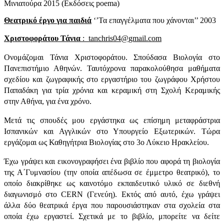
Μινιατούρα 2015 (Εκδόσεις
poema
)
Θεατρικό έργο για παιδιά
‘’Τα επαγγέλματα που χάνονται’’ 2003
X
ριστοφοράτου Τάνια
:
tanchris
04@
gmail
.
com
Ονομάζομαι Τάνια Χριστοφοράτου. Σπούδασα Βιολογία στο
Πανεπιστήμιο Αθηνών. Ταυτόχρονα παρακολούθησα μαθήματα
σχεδίου και ζωγραφικής στο εργαστήριο του ζωγράφου Χρήστου
Παπαδάκη για τρία χρόνια και κεραμική στη Σχολή Κεραμικής
στην Αθήνα, για ένα χρόνο.
Μετά τις σπουδές μου εργάστηκα ως επίσημη μεταφράστρια
Ισπανικών και Αγγλικών στο Υπουργείο Εξωτερικών. Τώρα
εργάζομαι ως Καθηγήτρια Βιολογίας στο 3ο Λύκειο Ηρακλείου.
Έχω γράψει και εικονογραφήσει ένα βιβλίο που αφορά τη βιολογία
της Α΄Γυμνασίου (την οποία απέδωσα σε έμμετρο θεατρικό), το
οποίο διακρίθηκε ως καινοτόμο εκπαιδευτικό υλικό σε διεθνή
διαγωνισμό στο CERN (Γενεύη). Εκτός από αυτό, έχω γράψει
άλλα δύο θεατρικά έργα που παρουσιάστηκαν στα σχολεία στα
οποία έχω εργαστεί. Σχετικά με το βιβλίο, μπορείτε να δείτε