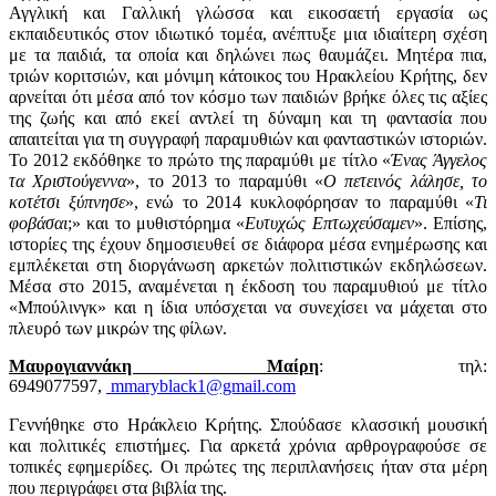
Αγγλική και Γαλλική γλώσσα και εικοσαετή εργασία ως
εκπαιδευτικός στον ιδιωτικό τομέα, ανέπτυξε μια ιδιαίτερη σχέση
με τα παιδιά, τα οποία και δηλώνει πως θαυμάζει. Μητέρα πια,
τριών κοριτσιών, και μόνιμη κάτοικος του Ηρακλείου Κρήτης, δεν
αρνείται ότι μέσα από τον κόσμο των παιδιών βρήκε όλες τις αξίες
της ζωής και από εκεί αντλεί τη δύναμη και τη φαντασία που
απαιτείται για τη συγγραφή παραμυθιών και φανταστικών ιστοριών.
Το 2012 εκδόθηκε το πρώτο της παραμύθι με τίτλο «
Ένας Άγγελος
τα Χριστούγεννα
», το 2013 το παραμύθι «
Ο πετεινός λάλησε, το
κοτέτσι ξύπνησε
», ενώ το 2014 κυκλοφόρησαν το παραμύθι «
Τι
φοβάσαι
;» και το μυθιστόρημα «
Ευτυχώς Επτωχεύσαμεν
». Επίσης,
ιστορίες της έχουν δημοσιευθεί σε διάφορα μέσα ενημέρωσης και
εμπλέκεται στη διοργάνωση αρκετών πολιτιστικών εκδηλώσεων.
Μέσα στο 2015, αναμένεται η έκδοση του παραμυθιού με τίτλο
«Μπούλινγκ» και η ίδια υπόσχεται να συνεχίσει να μάχεται στο
πλευρό των μικρών της φίλων.
Μαυρογιαννάκη Μαίρη
: τηλ:
6949077597,
mmaryblack1@gmail.com
Γεννήθηκε στο Ηράκλειο Κρήτης. Σπούδασε κλασσική μουσική
και πολιτικές επιστήμες. Για αρκετά χρόνια αρθρογραφούσε σε
τοπικές εφημερίδες. Οι πρώτες της περιπλανήσεις ήταν στα μέρη
που περιγράφει στα βιβλία της.