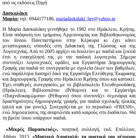
από τις εκδόσεις Πηγή
Δασκαλάκη
Μαρία:
τηλ: 6944177186,
mariadaskalaki_her@yahoo.gr
Η Μαρία Δασκαλάκη γεννήθηκε το 1982 στο Ηράκλειο, Κρήτης.
Είναι απόφοιτη του τμήματος Αρχειονομίας και Βιβλιοθηκονομίας
του Ιόνιου Πανεπιστήμιου στην Κέρκυρα κι έχει κάνει
μεταπτυχιακές σπουδές στη Διδακτική της Γλώσσας και της
Λογοτεχνίας. Από το 2005 αρχίζει να δουλεύει με παιδιά και ξεκινά
έτσι η ενασχόλησή της με την παιδική λογοτεχνία. Σήμερα
συντονίζει λογοτεχνικές ομάδες και Εργαστήρια Δημιουργικής
Γραφής για παιδιά σε συνεργασία με σχολεία όλων των βαθμίδων,
ενώ παράλληλα διατηρεί δικό της Εργαστήρι Ελεύθερης Έκφρασης
και Δημιουργικής Γραφής στο Ηράκλειο Κρήτης όπου και κατοικεί.
Έχει σταθερές συνεργασίες με το βιβλιοπωλείο Ελευθερουδάκης
(Ηράκλειο), Βιβλιοσκόπιο (Ρέθυμνο) και το Εργαστήρι
«Παιχνιδοκαμώματα» (Ρέθυμνο) όπου συντονίζει σεμινάρια και
δραστηριότητες δημιουργικής γραφής για παιδιά σχολικής ηλικίας
(αλλά και για γονείς). Συνεργάζεται με το περιοδικό «
FRESH
»,
ενώ δημοσιεύσεις της αναρτώνται κατά καιρούς στο διαδίκτυο. Θα
τη βρείτε όπου υπάρχουν παιδιά.
«Μικρές Παρασκευές»,
ποιητική συλλογή, εκδ. Επύλλιον,
Αθήνα, 2015.
«Μυστική Αποστολή: τα μυστικά του πέτρινου