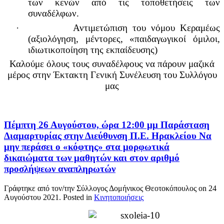
των κενών από τις τοποθετήσεις των
συναδέλφων.
·
Αντιμετώπιση του νόμου Κεραμέως
(αξιολόγηση, μέντορες, «παιδαγωγικοί όμιλοι,
ιδιωτικοποίηση της εκπαίδευσης)
Καλούμε όλους τους συναδέλφους να πάρουν μαζικά
μέρος στην Έκτακτη Γενική Συνέλευση του Συλλόγου
μας
Πέμπτη 26 Αυγούστου, ώρα 12:00 μμ Παράσταση
Διαμαρτυρίας στην Διεύθυνση Π.Ε. Ηρακλείου Να
μην περάσει ο «κόφτης» στα μορφωτικά
δικαιώματα των μαθητών και στον αριθμό
προσλήψεων αναπληρωτών
Γράφτηκε από τον/την Σύλλογος Δομήνικος Θεοτοκόπουλος on
24
Αυγούστου 2021
. Posted in
Κινητοποιήσεις