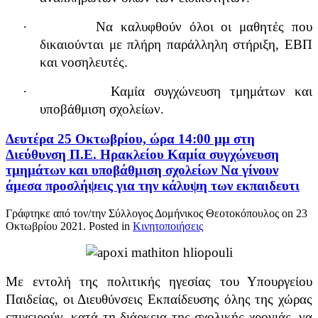
·
Να καλυφθούν όλοι οι μαθητές που
δικαιούνται με πλήρη παράλληλη στήριξη, ΕΒΠ
και νοσηλευτές.
·
Καμία συγχώνευση τμημάτων και
υποβάθμιση σχολείων.
Δευτέρα 25 Οκτωβρίου, ώρα 14:00 μμ στη
Διεύθυνση Π.Ε. Ηρακλείου Καμία συγχώνευση
τμημάτων και υποβάθμιση σχολείων Να γίνουν
άμεσα προσλήψεις για την κάλυψη των εκπαιδευτι
Γράφτηκε από τον/την Σύλλογος Δομήνικος Θεοτοκόπουλος on
23
Οκτωβρίου 2021
. Posted in
Κινητοποιήσεις
Με εντολή της πολιτικής ηγεσίας του Υπουργείου
Παιδείας, οι Διευθύνσεις Εκπαίδευσης όλης της χώρας
επιχειρούν, κατά τη διάρκεια της σχολικής χρονιάς, να