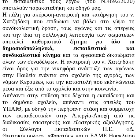
το εκπαιδευτικό τους έργο» (του Ν.4692/2020)
αποτελούν παρακαταθήκη και οδηγό μας.
Η πάλη για ακύρωση-ανατροπή και κατάργηση του ν.
Χατζηδάκη που επιδιώκει να βάλει στο γύψο τη
συνδικαλιστική δράση, τους αγώνες και τις απεργίες
και την ίδια τη συλλογική λειτουργία των σωματείων
αποτελεί καθοριστικό ζήτημα για
όλο το
δημοσιοϋπαλληλικό, εκπαιδευτικό και
συνδικαλιστικό
κίνημα
και τα εργασιακά δικαιώματα
όλων των συναδέλφων. Η ανατροπή του ν. Χατζηδάκη
είναι όρος για την νικηφόρα ανάπτυξη των αγώνων
στην Παιδεία ενάντια στο σχολείο της αγοράς, των
νόμων Κεραμέως και την καταστολή που εκδηλώνεται
μέσα και έξω από το σχολείο και στην κοινωνία.
Απέναντι στην επίθεση που δέχεται η εκπαίδευση και
το δημόσιο σχολείο, απέναντι στις απειλές του
ΥΠΑΙΘ, με οδηγό την περήφανη στάση και συμμετοχή
των εκπαιδευτικών στην Απεργία-Αποχή από τις
διαδικασίες εσωτερικής και εξωτερικής αξιολόγησης,
οι Σύλλογοι Εκπαιδευτικών Π.Ε. «Δ.
Θεοτοκόπουλος», «Φαιστός» και η ΕΛΜΕ Ηρακλείου