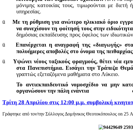
μόνιμης κατοικίας τους, τιμωρούνται με διετή
υπηρεσίας.
ü
Με τη ρύθμιση για ανώτερο ηλικιακό όριο εγγρα
να συνεχίσουν τη φοίτησή τους στην ειδικότητα
δημόσιας εκπαίδευσης προς όφελος των ιδιωτικώ
ü
Επανέρχεται η αναγραφή της «διαγωγής» στα
πολυήμερες αποβολές στο όνομα της πειθαρχία
ü
Υψώνει νέους ταξικούς φραγμούς, θέτει νέα εμ
στα Πανεπιστήμια.
Εισάγει την Τράπεζα Θεμ
γραπτώς εξεταζόμενα μαθήματα στο Λύκειο.
Το αντιεκπαιδευτικό νομοσχέδιο να μην κατα
οργανώσουν την πάλη ενάντια στα σχ
Τρίτη 28 Απριλίου στις 12:00 μ.μ. συμβολική κινητ
Γράφτηκε από τον/την Σύλλογος Δομήνικος Θεοτοκόπουλος on
25 Α