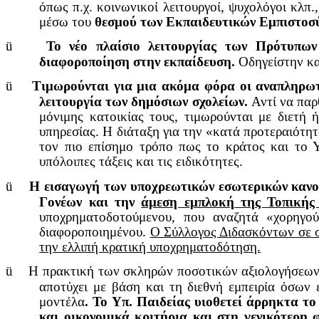
όπως π.χ. κοινωνικοί λειτουργοί, ψυχολόγοι κλπ.
μέσω του
θεσμού των Εκπαιδευτικών Εμπιστοσ
ü
Το νέο πλαίσιο λειτουργίας των Πρότυπων
διαφοροποίηση στην εκπαίδευση.
Οδηγείστην κα
ü
Τιμωρούνται για μια ακόμα φόρα οι αναπληρωτές
λειτουργία των δημόσιων σχολείων.
Αντί να παρ
μόνιμης κατοικίας τους, τιμωρούνται με διετή
υπηρεσίας. Η διάταξη για την «κατά προτεραιότ
τον πιο επίσημο τρόπο πως το κράτος και το Υ
υπόλοιπες τάξεις και τις ειδικότητες.
ü
Η εισαγωγή των υποχρεωτικών εσωτερικών κανον
Γονέων και την
άμεση εμπλοκή της Τοπικής
υποχρηματοδοτούμενου, που αναζητά «χορηγού
διαφοροποιημένου.
Ο Σύλλογος Διδασκόντων σε συ
την ελλιπή κρατική υποχρηματοδότηση.
ü
Η πρακτική των σκληρών ποσοτικών αξιολογήσεων 
αποτύχει με βάση και τη διεθνή εμπειρία όσων
μοντέλα
. Το Υπ. Παιδείας υιοθετεί άρρηκτα το
και οικονομικά κριτήρια και στη γενικότερη 