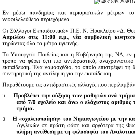
Εν μέσω πανδημίας και περιοριστικών μέτρων το 
νεοφιλελεύθερο περιεχόμενο
Οι Σύλλογοι Εκπαιδευτικών Π.Ε. Ν. Ηρακλείου «Δ. Θ
Απριλίου στις 11:00 π.μ.
,
νέα συμβολική κινητοπ
τηρώντας όλα τα μέτρα υγιεινής.
Το Υπουργείο Παιδείας και η Κυβέρνηση της ΝΔ, εν 
τρόπο να φέρει ό,τι πιο αντιδραστικό, αναχρονιστικ
εκπαίδευση. Ένα νομοσχέδιο, το οποίο επιστρέφει τη 
συντηρητική της αντίληψη για την εκπαίδευση.
Παραθέτουμε τις αντιδραστικές αλλαγές που περιλαμβάν
ü
Προβλέπει την αύξηση των μαθητών ανά τμήμα 
από 7/θ σχολείο και άνω ο ελάχιστος αριθμός 
τμήμα.
ü
Η «σχολειοποίηση» του Νηπιαγωγείου με την κα
Αγγλικών σε πρώτη φάση και αργότερα της Φυ
πλήρη αντίθεση με τη φιλοσοφία του Αναλυτικ