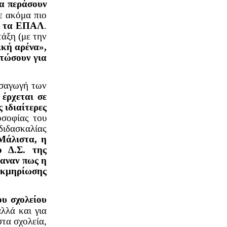
να περάσουν
ε ακόμα πιο
αι τα ΕΠΑΛ
.
τάξη (με την
ική αρένα»,
ατώσουν για
ισαγωγή των
ο
έρχεται σε
 ιδιαίτερες
οσοφίας του
 διδασκαλίας
Μάλιστα, η
 Δ.Σ. της
μαναν πως η
εκμηρίωσης
ου σχολείου
αλλά και για
στα σχολεία,