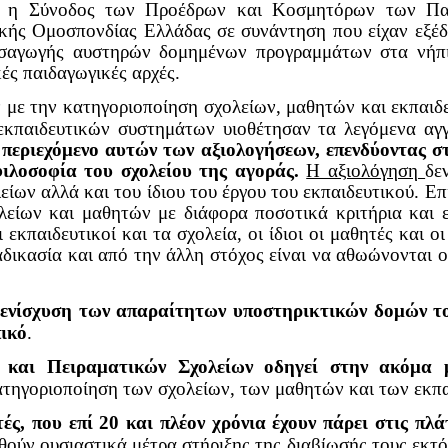
, η Σύνοδος των Προέδρων και Κοσμητόρων των Πα
ικής Ομοσπονδίας Ελλάδας σε συνάντηση που είχαν εξέ
σαγωγής αυστηρών δομημένων προγραμμάτων στα νήπια
ές παιδαγωγικές αρχές.
με την κατηγοριοποίηση σχολείων, μαθητών και εκπαιδε
 εκπαιδευτικών συστημάτων υιοθέτησαν τα λεγόμενα αγ
 περιεχόμενο αυτών των αξιολογήσεων, επενδύοντας σ
φιλοσοφία του σχολείου της αγοράς.
Η αξιολόγηση
δε
ων αλλά και του ίδιου του έργου του εκπαιδευτικού. Επ
λείων και μαθητών με διάφορα ποσοτικά κριτήρια και ε
κπαιδευτικοί και τα σχολεία, οι ίδιοι οι μαθητές και οι
ιαδικασία και από την άλλη στόχος είναι να αθωώνονται ο
ν ενίσχυση των απαραίτητων υποστηρικτικών δομών τ
πικό
.
 και Πειραματικών Σχολείων οδηγεί στην ακόμα 
τηγοριοποίηση των σχολείων, των μαθητών και των εκπα
, που επί 20 και πλέον χρόνια έχουν πάρει στις πλά
θούν ουσιαστικά μέτρα στήριξης της διαβίωσής τους εκτ