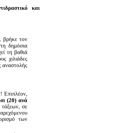
τιδραστικό και
, βρήκε τον
στη δημόσια
εί τη βαθιά
υς χιλιάδες
ς αναστολής
6
! Επιπλέον,
σι (20) ανά
 τάξεων, σε
παρεχόμενου
ορισμό των