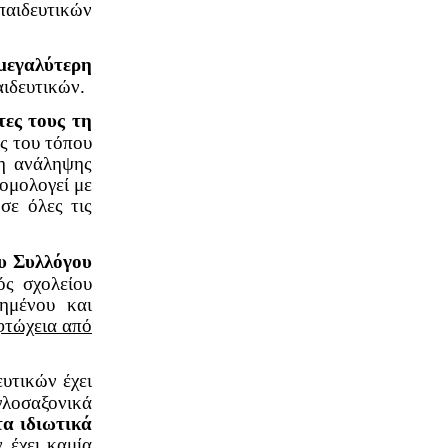
κπαιδευτικών
μεγαλύτερη
ιδευτικών.
τες τους τη
ός του τόπου
μη ανάληψης
ομολογεί με
σε όλες τις
ου Συλλόγου
ός σχολείου
ημένου και
 φτώχεια από
υτικών έχει
γλοσαξονικά
τα ιδιωτικά
ν έχει καμία