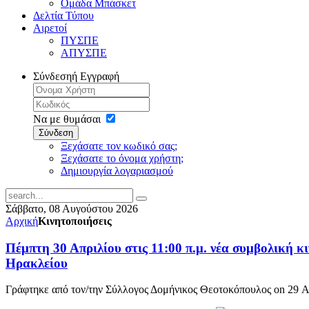
Ομάδα Μπάσκετ
Δελτία Τύπου
Αιρετοί
ΠΥΣΠΕ
ΑΠΥΣΠΕ
Σύνδεση
ή Εγγραφή
Να με θυμάσαι
Σύνδεση
Ξεχάσατε τον κωδικό σας;
Ξεχάσατε το όνομα χρήστη;
Δημιουργία λογαριασμού
Σάββατο, 08 Αυγούστου 2026
Αρχική
Κινητοποιήσεις
Πέμπτη 30 Απριλίου στις 11:00 π.μ. νέα συμβολική 
Ηρακλείου
Γράφτηκε από τον/την Σύλλογος Δομήνικος Θεοτοκόπουλος on
29 Α