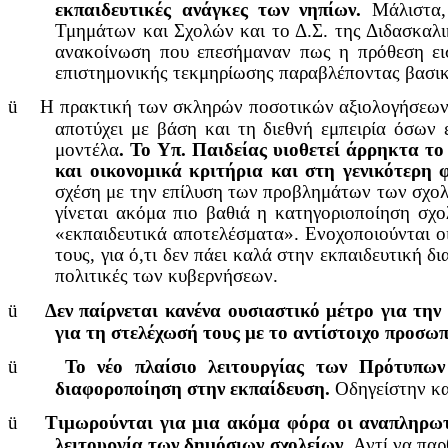
εκπαιδευτικές ανάγκες των νηπίων
.
Μάλιστα
Τμημάτων και Σχολών και το Δ.Σ. της Διδασκαλ
ανακοίνωση που επεσήμαναν πως η πρόθεση ει
επιστημονικής τεκμηρίωσης παραβλέποντας βασικ
ü
Η πρακτική των σκληρών ποσοτικών αξιολογήσεων 
αποτύχει με βάση και τη διεθνή εμπειρία όσων
μοντέλα
. Το Υπ. Παιδείας υιοθετεί άρρηκτα το
και οικονομικά κριτήρια και στη γενικότερη 
σχέση με την επίλυση των προβλημάτων των σχολεί
γίνεται ακόμα πιο βαθιά η κατηγοριοποίηση σχο
«εκπαιδευτικά αποτελέσματα». Ενοχοποιούνται οι ε
τους, για ό,τι δεν πάει καλά στην εκπαιδευτική δ
πολιτικές των κυβερνήσεων.
ü
Δεν παίρνεται κανένα ουσιαστικό μέτρο για τη
για τη στελέχωσή τους με το αντίστοιχο προσω
ü
Το νέο πλαίσιο λειτουργίας των Πρότυπων
διαφοροποίηση στην εκπαίδευση.
Οδηγείστην κα
ü
Τιμωρούνται για μια ακόμα φόρα οι αναπληρωτές
λειτουργία των δημόσιων σχολείων.
Αντί να παρ