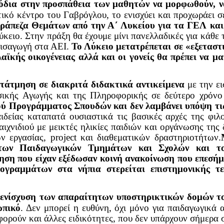
πόδια στην προσπάθεια των μαθητών να μορφωθούν, 
τικό κέντρο του Γαβρόγλου, το ενισχύει και προχωράει σ
Τράπεζα Θεμάτων από την Α΄ Λυκείου για τα ΓΕΛ κ
ειο. Στην πράξη θα έχουμε μίνι πανελλαδικές για κάθε 
εισαγωγή στα ΑΕΙ.
Το Λύκειο μετατρέπεται σε «εξεταστ
αϊκής οικογένειας αλλά και οι γονείς θα πρέπει να μ
τάτμηση σε διακριτά διδακτικά αντικείμενα
με την ε
σικής Αγωγής και της Πληροφορικής σε δεύτερο χρόν
ού Προγράμματος Σπουδών και δεν λαμβάνει υπόψη τις
ιδείας καταπατά ουσιαστικά τις βασικές αρχές της φιλ
ιχνιδιού με μεικτές ηλικίες παιδιών και οργάνωσης της
ων εργασίας,
p
roject και διαθεματικών δραστηριοτήτων
.
ων Παιδαγωγικών Τμημάτων και Σχολών και το
ηση που είχαν εξέδωσαν κοινή ανακοίνωση που επεσή
γραμμάτων στα νήπια στερείται επιστημονικής τ
ν ενίσχυση των απαραίτητων υποστηρικτικών δομών τ
ωπικό
. Δεν μπορεί η ευθύνη, όχι μόνο για παιδαγωγικά 
ορούν και άλλες ειδικότητες, που δεν υπάρχουν σήμερα 