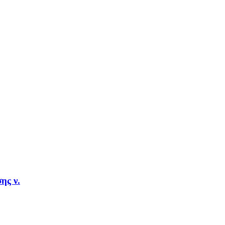
ης ν.