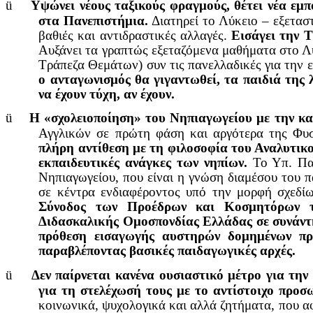
ü
Υψώνει νέους ταξικούς φραγμούς, θέτει νέα εμ
στα Πανεπιστήμια.
Διατηρεί το Λύκειο – εξετασ
βαθιές και αντιδραστικές αλλαγές.
Εισάγει την 
Αυξάνει τα γραπτώς εξεταζόμενα μαθήματα στο Λύκ
Τράπεζα Θεμάτων) συν τις πανελλαδικές για την 
ο ανταγωνισμός θα γιγαντωθεί, τα παιδιά της λ
να έχουν τύχη, αν έχουν.
ü
Η «σχολειοποίηση» του Νηπιαγωγείου με την κα
Αγγλικών σε πρώτη φάση και αργότερα της Φυ
πλήρη αντίθεση με τη φιλοσοφία του Αναλυτικ
εκπαιδευτικές ανάγκες των νηπίων
.
Το Υπ. Πα
Νηπιαγωγείου, που είναι η γνώση διαμέσου του πα
σε κέντρα ενδιαφέροντος υπό την μορφή σχεδί
Σύνοδος των Προέδρων και Κοσμητόρων τ
Διδασκαλικής Ομοσπονδίας Ελλάδας σε συνάντ
πρόθεση εισαγωγής αυστηρών δομημένων προ
παραβλέποντας βασικές παιδαγωγικές αρχές.
ü
Δεν παίρνεται κανένα ουσιαστικό μέτρο για τη
για τη στελέχωσή τους με το αντίστοιχο προσ
κοινωνικά, ψυχολογικά και αλλά ζητήματα, που αφ