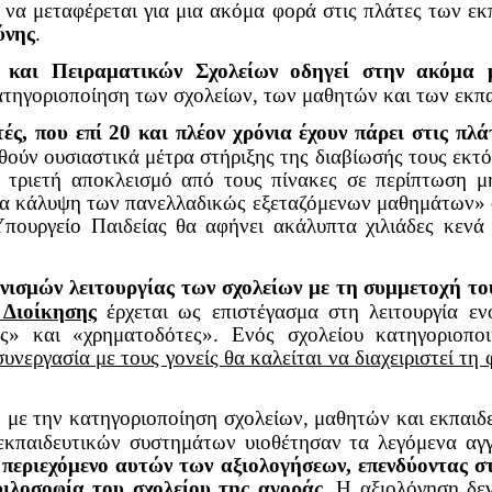
, να μεταφέρεται για μια ακόμα φορά στις πλάτες των ε
ύνης
.
 και Πειραματικών Σχολείων οδηγεί στην ακόμα 
τηγοριοποίηση των σχολείων, των μαθητών και των εκπα
, που επί 20 και πλέον χρόνια έχουν πάρει στις πλά
θούν ουσιαστικά μέτρα στήριξης της διαβίωσής τους εκτ
 ή τριετή αποκλεισμό από τους πίνακες σε περίπτωση 
ητα κάλυψη των πανελλαδικώς εξεταζόμενων μαθημάτων» 
πουργείο Παιδείας θα αφήνει ακάλυπτα χιλιάδες κενά 
ισμών λειτουργίας των σχολείων με τη συμμετοχή τ
 Διοίκησης
έρχεται ως επιστέγασμα στη λειτουργία εν
ς» και «χρηματοδότες». Ενός σχολείου κατηγοριοποι
νεργασία με τους γονείς θα καλείται να διαχειριστεί τη
με την κατηγοριοποίηση σχολείων, μαθητών και εκπαιδε
 εκπαιδευτικών συστημάτων υιοθέτησαν τα λεγόμενα αγ
 περιεχόμενο αυτών των αξιολογήσεων, επενδύοντας σ
φιλοσοφία του σχολείου της αγοράς.
Η αξιολόγηση
δε