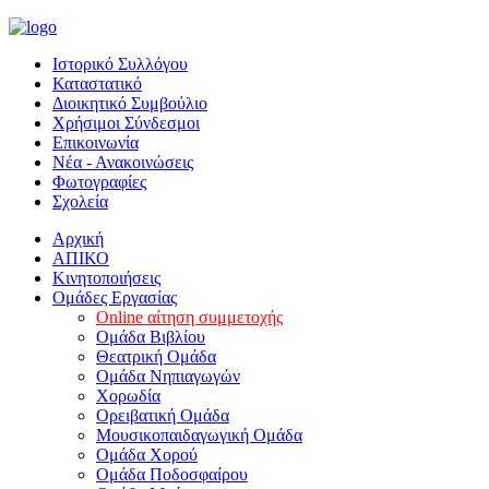
Ιστορικό Συλλόγου
Καταστατικό
Διοικητικό Συμβούλιο
Χρήσιμοι Σύνδεσμοι
Επικοινωνία
Νέα - Ανακοινώσεις
Φωτογραφίες
Σχολεία
Αρχική
ΑΠΙΚΟ
Κινητοποιήσεις
Ομάδες Εργασίας
Online αίτηση συμμετοχής
Ομάδα Βιβλίου
Θεατρική Ομάδα
Ομάδα Νηπιαγωγών
Χορωδία
Ορειβατική Ομάδα
Μουσικοπαιδαγωγική Ομάδα
Ομάδα Χορού
Ομάδα Ποδοσφαίρου