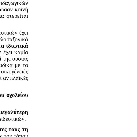
ιδαγωγικών
δωσαν κοινή
 στερείται
υτικών έχει
γλοσαξονικά
τα ιδιωτικά
ν έχει καμία
ί της ουσίας
ιδικά με τα
 οικογένειές
ι αντιλαϊκές
ου σχολείου
μεγαλύτερη
ιδευτικών.
τες τους τη
ός του τόπου